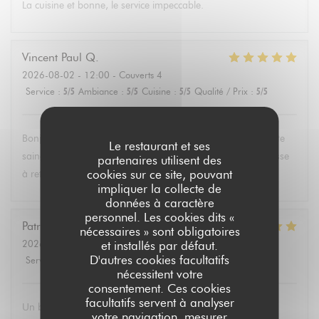
La cuisine et bonne, le service impeccable.
Vincent Paul
Q
2026-08-02
- 12:00 - Couverts 4
Service
:
5
/5
Ambiance
:
5
/5
Cuisine
:
5
/5
Qualité / Prix
:
5
/5
Bonjour , super service et mets délicieux. Un belle découverte
Le restaurant et ses
saine et équilibrée pas évident à trouver partout. Une adresse
partenaires utilisent des
cookies sur ce site, pouvant
à retenir .Merci.
impliquer la collecte de
données à caractère
personnel. Les cookies dits «
Patricia
P
nécessaires » sont obligatoires
2026-08-02
- 13:30 - Couverts 6
et installés par défaut.
D'autres cookies facultatifs
Service
:
5
/5
Ambiance
:
4
/5
Cuisine
:
5
/5
Qualité / Prix
:
5
/5
nécessitent votre
consentement. Ces cookies
facultatifs servent à analyser
Un brunch dominical excellent avec un buffet de qualité de
votre navigation, mesurer