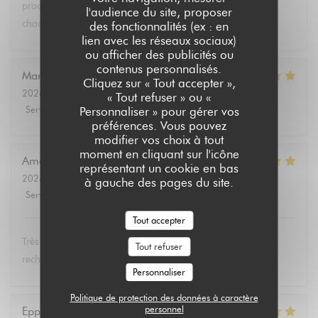
produits végétariens et bio. Tous les convives se régalent à
l'audience du site, proposer
chaque fois.
des fonctionnalités (ex : en
lien avec les réseaux sociaux)
ou afficher des publicités ou
contenus personnalisés.
Marie Christine
D
Cliquez sur « Tout accepter »,
2026-08-02
- 13:30 - Couverts 2
« Tout refuser » ou «
Service
:
5
/5
Ambiance
:
4
/5
Cuisine
:
5
/5
Qualité / Prix
:
4
/5
Personnaliser » pour gérer vos
préférences. Vous pouvez
modifier vos choix à tout
moment en cliquant sur l'icône
Amélie
E
représentant un cookie en bas
2026-08-01
- 19:00 - Couverts 3
à gauche des pages du site.
Service
:
5
/5
Ambiance
:
5
/5
Cuisine
:
5
/5
Qualité / Prix
:
5
/5
Tout accepter
Très bon et service très agréable. Même mon père (qui
Tout refuser
rechigne un peu sur le vegan) a adoré les lasagnes !
Personnaliser
Politique de protection des données à caractère
personnel
Eppo
S