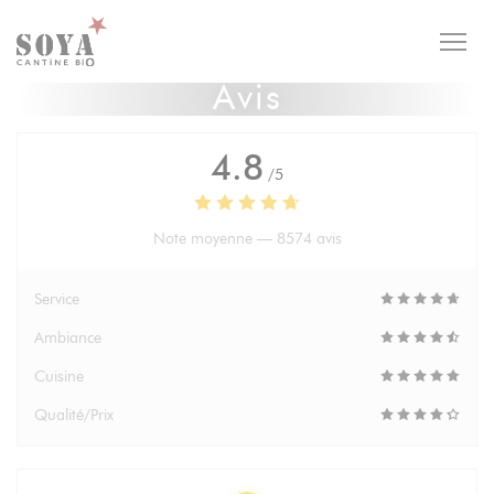
Personnalisation de vos choix en matière de cookies
Avis
4.8
/5
Note moyenne —
8574 avis
Service
Ambiance
Cuisine
Qualité/Prix