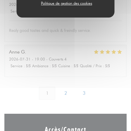
Politique de gestion des cookies
2026-08-01
- 19:30 - Couverts 4
Service
:
5
/5
Ambiance
:
4
/5
Cuisine
:
5
/5
Qualité / Prix
:
5
/5
Realy good tastes and quick & freindly service.
Anne
G
2026-07-31
- 19:00 - Couverts 4
Service
:
5
/5
Ambiance
:
5
/5
Cuisine
:
5
/5
Qualité / Prix
:
5
/5
1
2
3
Accès/Contact