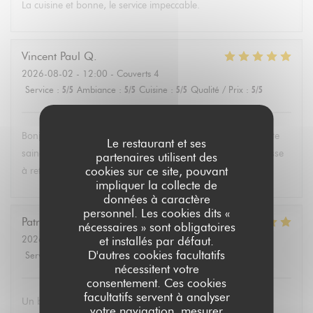
La cuisine et bonne, le service impeccable.
Vincent Paul
Q
2026-08-02
- 12:00 - Couverts 4
Service
:
5
/5
Ambiance
:
5
/5
Cuisine
:
5
/5
Qualité / Prix
:
5
/5
Bonjour , super service et mets délicieux. Un belle découverte
Le restaurant et ses
saine et équilibrée pas évident à trouver partout. Une adresse
partenaires utilisent des
cookies sur ce site, pouvant
à retenir .Merci.
impliquer la collecte de
données à caractère
personnel. Les cookies dits «
Patricia
P
nécessaires » sont obligatoires
2026-08-02
- 13:30 - Couverts 6
et installés par défaut.
D'autres cookies facultatifs
Service
:
5
/5
Ambiance
:
4
/5
Cuisine
:
5
/5
Qualité / Prix
:
5
/5
nécessitent votre
consentement. Ces cookies
facultatifs servent à analyser
Un brunch dominical excellent avec un buffet de qualité de
votre navigation, mesurer