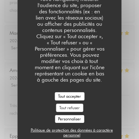
produits végétariens et bio. Tous les convives se régalent à
l'audience du site, proposer
chaque fois.
des fonctionnalités (ex : en
lien avec les réseaux sociaux)
ou afficher des publicités ou
contenus personnalisés.
Marie Christine
D
Cliquez sur « Tout accepter »,
2026-08-02
- 13:30 - Couverts 2
« Tout refuser » ou «
Service
:
5
/5
Ambiance
:
4
/5
Cuisine
:
5
/5
Qualité / Prix
:
4
/5
Personnaliser » pour gérer vos
préférences. Vous pouvez
modifier vos choix à tout
moment en cliquant sur l'icône
Amélie
E
représentant un cookie en bas
2026-08-01
- 19:00 - Couverts 3
à gauche des pages du site.
Service
:
5
/5
Ambiance
:
5
/5
Cuisine
:
5
/5
Qualité / Prix
:
5
/5
Tout accepter
Très bon et service très agréable. Même mon père (qui
Tout refuser
rechigne un peu sur le vegan) a adoré les lasagnes !
Personnaliser
Politique de protection des données à caractère
personnel
Eppo
S