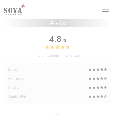
Personnalisation de vos choix en matière de cookies
Avis
4.8
/5
Note moyenne —
8573 avis
Service
Ambiance
Cuisine
Qualité/Prix