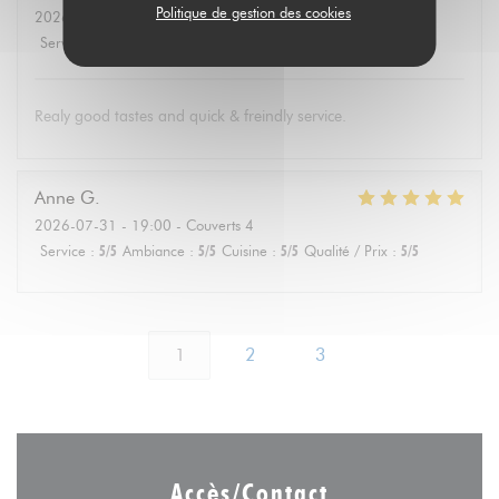
Politique de gestion des cookies
2026-08-01
- 19:30 - Couverts 4
Service
:
5
/5
Ambiance
:
4
/5
Cuisine
:
5
/5
Qualité / Prix
:
5
/5
Realy good tastes and quick & freindly service.
Anne
G
2026-07-31
- 19:00 - Couverts 4
Service
:
5
/5
Ambiance
:
5
/5
Cuisine
:
5
/5
Qualité / Prix
:
5
/5
1
2
3
Accès/Contact