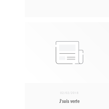
Apis Mellona - Apiculteur à Hossegor - Vente
de Miel et produits dérivésChez Apis Mellona
nous sommes très très gourmands et si c’est
bon pour notre santé c’est encore mieux !
Voilà pourquoi nous vous proposons notre
nouvelle création : le miel au Cacao ! La
fusion de ces deux super-aliments : le miel
et le cacao cru a donné naissance à cette
bombe nutritionnelle.apismellona.fr
02/02/2018
Fabrice Eboué : épaule d'agneau confite
J'suis verte