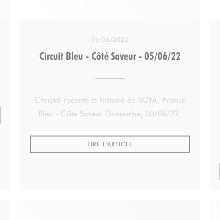
05/06/2022
Circuit Bleu - Côté Saveur - 05/06/22
Christel raconte le histoire de SOYA, France
Bleu - Côte Saveur Dimanche, 05/06/22.
VELLE FENÊTRE))
((OUVRE UNE NOUVELLE FE
LIRE L'ARTICLE