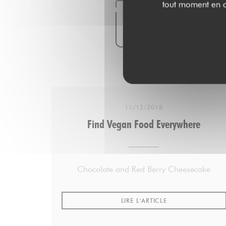
tout moment en c
ADVERTISING
Les goûts de la semaine
Laurent Mariotte : Joue de boeuf chez
Pétrelle
11/12/2018
Olivier Poels : La main verte, un magasin de
Find Vegan Food Everywhere
producteurs dans le 12e arrondissement de
Paris
Chocolate and Red Berry Cheesecake
Yves Camdeborde : Le miel au cacao d’Apis
Mellona à Hossegor
((OUVRE UNE NOU
LIRE L'ARTICLE
https://apismellona.fr/