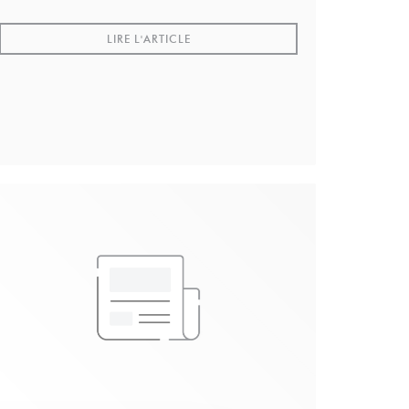
Vous pouvez regarder la video sur sa chaine
youtube.
((OUVRE UNE NOUVELLE FENÊTRE))
LIRE L'ARTICLE
NÊTRE))
NÊTRE))