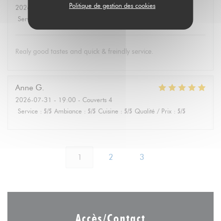
Politique de gestion des cookies
2026-08-01
- 19:30 - Couverts 4
Service
:
5
/5
Ambiance
:
4
/5
Cuisine
:
5
/5
Qualité / Prix
:
5
/5
Realy good tastes and quick & freindly service.
Anne
G
2026-07-31
- 19:00 - Couverts 4
Service
:
5
/5
Ambiance
:
5
/5
Cuisine
:
5
/5
Qualité / Prix
:
5
/5
1
2
3
Accès/Contact