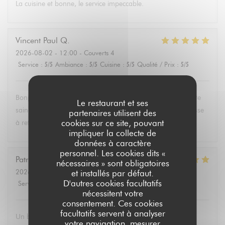
La cuisine et bonne, le service impeccable.
Vincent Paul
Q
2026-08-02
- 12:00 - Couverts 4
Service
:
5
/5
Ambiance
:
5
/5
Cuisine
:
5
/5
Qualité / Prix
:
5
/5
Bonjour , super service et mets délicieux. Un belle découverte
Le restaurant et ses
saine et équilibrée pas évident à trouver partout. Une adresse
partenaires utilisent des
cookies sur ce site, pouvant
à retenir .Merci.
impliquer la collecte de
données à caractère
personnel. Les cookies dits «
Patricia
P
nécessaires » sont obligatoires
2026-08-02
- 13:30 - Couverts 6
et installés par défaut.
D'autres cookies facultatifs
Service
:
5
/5
Ambiance
:
4
/5
Cuisine
:
5
/5
Qualité / Prix
:
5
/5
nécessitent votre
consentement. Ces cookies
facultatifs servent à analyser
Un brunch dominical excellent avec un buffet de qualité de
votre navigation, mesurer