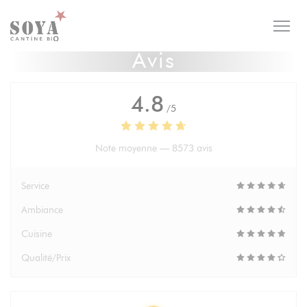
Personnalisation de vos choix en matière de cookies
Avis
4.8
/5
Note moyenne —
8573 avis
Service
Ambiance
Cuisine
Qualité/Prix