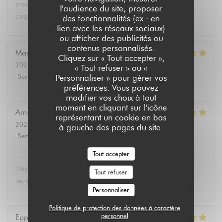
produits végétariens et bio. Tous les convives se régalent à
l'audience du site, proposer
chaque fois.
des fonctionnalités (ex : en
lien avec les réseaux sociaux)
ou afficher des publicités ou
contenus personnalisés.
Marie Christine
D
Cliquez sur « Tout accepter »,
2026-08-02
- 13:30 - Couverts 2
« Tout refuser » ou «
Service
:
5
/5
Ambiance
:
4
/5
Cuisine
:
5
/5
Qualité / Prix
:
4
/5
Personnaliser » pour gérer vos
préférences. Vous pouvez
modifier vos choix à tout
moment en cliquant sur l'icône
Amélie
E
représentant un cookie en bas
2026-08-01
- 19:00 - Couverts 3
à gauche des pages du site.
Service
:
5
/5
Ambiance
:
5
/5
Cuisine
:
5
/5
Qualité / Prix
:
5
/5
Tout accepter
Très bon et service très agréable. Même mon père (qui
Tout refuser
rechigne un peu sur le vegan) a adoré les lasagnes !
Personnaliser
Politique de protection des données à caractère
personnel
Eppo
S