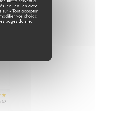
acultatifs servent à
és (ex : en lien avec
z sur « Tout accepter
 modifier vos choix à
:
5
/5
es pages du site.
:
5
/5
:
5
/5