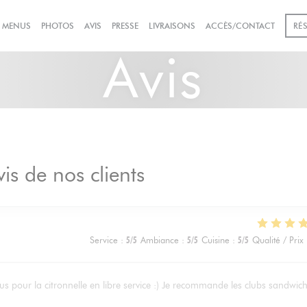
((OUVRE UNE NOUVELLE FEN
& MENUS
PHOTOS
AVIS
PRESSE
LIVRAISONS
ACCÈS/CONTACT
RÉ
Avis
vis de nos clients
Service
:
5
/5
Ambiance
:
5
/5
Cuisine
:
5
/5
Qualité / Prix
us pour la citronnelle en libre service :) Je recommande les clubs sandwic