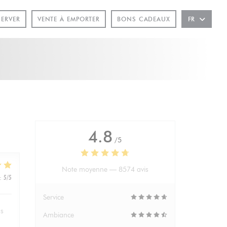
ÊTRE))
SERVER
VENTE À EMPORTER
BONS CADEAUX
FR
4.8
/5
Note moyenne —
8574 avis
:
5
/5
Service
hs
Ambiance