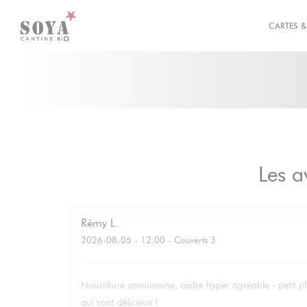
Personnalisation de vos choix en matière de cookies
CARTES 
Les a
Rémy
L
2026-08-05
- 12:00 - Couverts 3
Nourriture savoureuse, cadre hyper agréable - petit pl
qui sont délicieux !