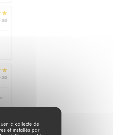
:
5
/5
:
5
/5
is.
quer la collecte de
:
4
/5
es et installés par