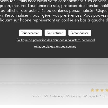
okies facultatifs nécessitent votre consentement. Ces cookies f
ation, mesurer l'audience du site, proposer des fonctionnalit
 ou afficher des publicités ou contenus personnalisés. Clique
ou « Personnaliser » pour gérer vos préférences. Vous pouvez
Service
:
5
/5
Ambiance
:
5
/5
Cuisine
:
5
/5
Qualité / Prix
liquant sur l'icône représentant un cookie en bas à gauche d
Tout accepter
Tout refuser
Personnaliser
 rechigne un peu sur le vegan) a adoré les lasagnes !
Politique de protection des données à caractère personnel
Politique de gestion des cookies
Service
:
5
/5
Ambiance
:
4
/5
Cuisine
:
5
/5
Qualité / Prix
Service
:
5
/5
Ambiance
:
5
/5
Cuisine
:
5
/5
Qualité / Prix