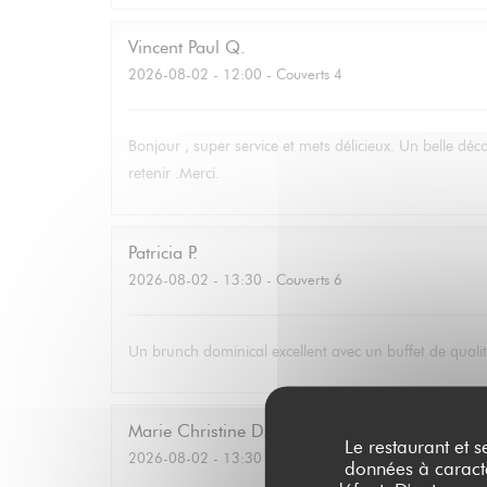
Vincent Paul
Q
2026-08-02
- 12:00 - Couverts 4
Bonjour , super service et mets délicieux. Un belle déc
retenir .Merci.
Patricia
P
2026-08-02
- 13:30 - Couverts 6
Un brunch dominical excellent avec un buffet de qualité
Marie Christine
D
Le restaurant et s
2026-08-02
- 13:30 - Couverts 2
données à caractèr