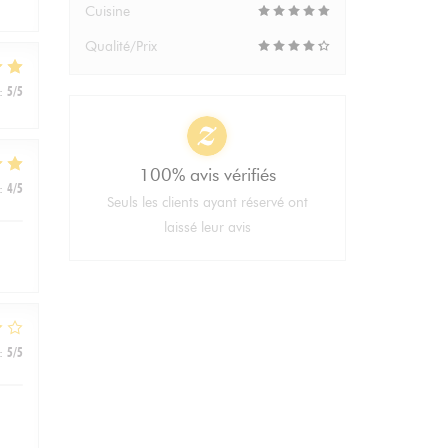
Cuisine
Qualité/Prix
:
5
/5
100% avis vérifiés
:
4
/5
Seuls les clients ayant réservé ont
laissé leur avis
:
5
/5