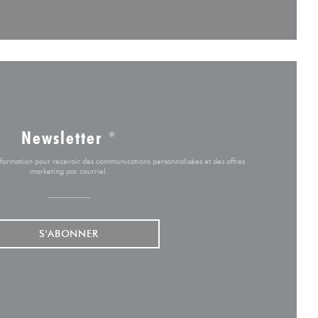
Newsletter
*
'information pour recevoir des communications personnalisées et des offres
marketing par courriel.
S'ABONNER