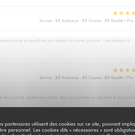
Service
:
5
/5
Ambiance
:
5
/5
Cuisine
:
5
/5
Qualité / Prix
ouverte saine et équilibrée pas évident à trouver partout. Une adresse à
Service
:
5
/5
Ambiance
:
4
/5
Cuisine
:
5
/5
Qualité / Prix
 de produits végétariens et bio. Tous les convives se régalent à chaque fo
es partenaires utilisent des cookies sur ce site, pouvant impli
Service
:
5
/5
Ambiance
:
4
/5
Cuisine
:
5
/5
Qualité / Prix
e personnel. Les cookies dits « nécessaires » sont obligatoir