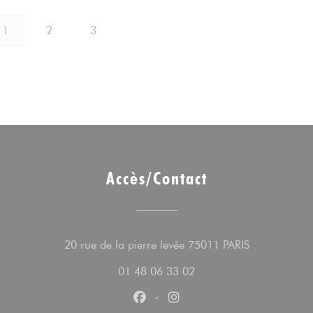
1
2
3
Accès/Contact
((ouvre une n
20 rue de la pierre levée 75011 PARIS
01 48 06 33 02
Facebook ((ouvre une nouvelle fe
Instagram ((ouvre une nouv