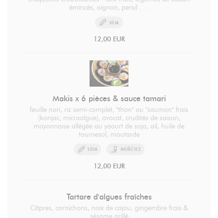
émincés, oignon, persil . . .
SÓJA
12,00 EUR
Makis x 6 pièces & sauce tamari
feuille nori, riz semi-complet, "thon" ou "saumon" frais
(konjac, microalgue), avocat, crudités de saison,
mayonnaise allégée au yaourt de soja, ail, huile de
tournesol, moutarde
SÓJA
HOŘČICE
12,00 EUR
Tartare d'algues fraîches
Câpres, cornichons, noix de cajou, gingembre frais &
sésame grillé