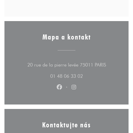
Mapa a kontakt
((otevře se v
20 rue de la pierre levée 75011 PARIS
01 48 06 33 02
Facebook ((otevře se v novém ok
Instagram ((otevře se v n
Kontaktujte nás