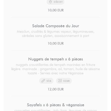
OŘECHY
10,00 EUR
Salade Composée du Jour
Mesclun, crudités & légumes vapeur, légumineuses,
céréales sans gluten, assaisonnement à part
10,00 EUR
Nuggets de tempeh x 6 pièces
nuggets croustillantes de tempeh marinées en friture
légère. marinade : gingembre, ail, tamari, huile de sésame
toasté - Servies avec notre Véganaise
SÓJA
SEZAM
12,00 EUR
Soyafels x 6 pièces & véganaise
croquettes croustillantes : tofu frais, légumes de saison