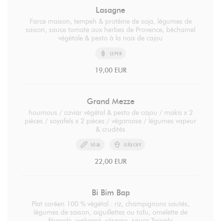
Lasagne
Farce maison, tempeh & protéine de soja, légumes de
saison, sauce tomate aux herbes de Provence, béchamel
végétale & pesto à la noix de cajou
LEPEK
19,00 EUR
Grand Mezze
houmous / caviar végétal & pesto de cajou / makis x 2
pièces / soyafels x 2 pièces / véganaise / légumes vapeur
& crudités
SÓJA
OŘECHY
22,00 EUR
Bi Bim Bap
Plat coréen 100 % végétal : riz, champignons sautés,
légumes de saison, aiguillettes ou tofu, omelette de
fèverole, wakamé, sésame, sauce Teriyaki