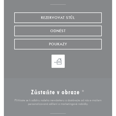
REZERVOVAT STŮL
ODNÉST
POUKAZY
Zůstaňte v obraze
*
Přihlaste se k odběru našeho newsletteru a dostávejte od nás e-mailem
personalizovaná sdělení a marketingové nabídky.