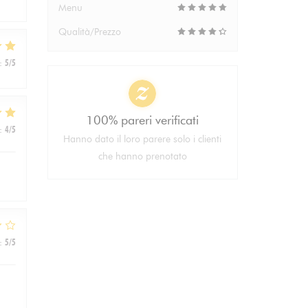
Menu
Qualità/Prezzo
:
5
/5
100% pareri verificati
:
4
/5
Hanno dato il loro parere solo i clienti
che hanno prenotato
:
5
/5