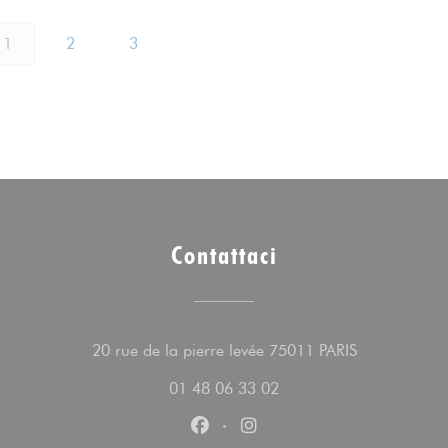
1
2
3
Contattaci
((apre una nu
20 rue de la pierre levée 75011 PARIS
01 48 06 33 02
Facebook ((apre una nuova fines
Instagram ((apre una nuov