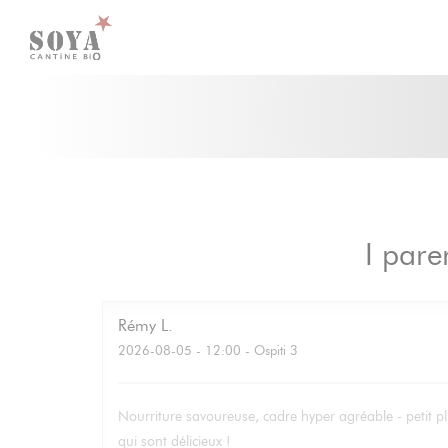
Personalizzazione delle tue scelte sui cookie
I parer
Rémy
L
2026-08-05
- 12:00 - Ospiti 3
Nourriture savoureuse, cadre hyper agréable - petit pl
qui sont délicieux !