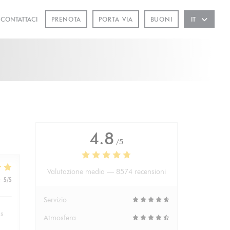
CONTATTACI
PRENOTA
PORTA VIA
BUONI
IT
APRE UNA NUOVA FINESTRA))
4.8
/5
Valutazione media —
8574 recensioni
:
5
/5
Servizio
hs
Atmosfera