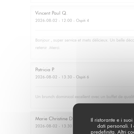
Vincent Paul
Q
2026-08-02
- 12:00 - Ospiti 4
Bonjour , super service et mets délicieux. Un belle déc
retenir .Merci.
Patricia
P
2026-08-02
- 13:30 - Ospiti 6
Un brunch dominical excellent avec un buffet de qualité
Marie Christine
D
Il ristorante e i su
dati personali. 
2026-08-02
- 13:30 - Ospiti 2
predefinita. Altri 