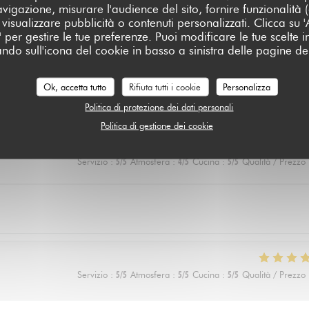
avigazione, misurare l'audience del sito, fornire funzionalità
visualizzare pubblicità o contenuti personalizzati. Clicca su 'Ac
za' per gestire le tue preferenze. Puoi modificare le tue scelte
ando sull'icona del cookie in basso a sinistra delle pagine del
Servizio
:
5
/5
Atmosfera
:
5
/5
Cucina
:
5
/5
Qualità / Prezzo
Ok, accetta tutto
Rifiuta tutti i cookie
Personalizza
 rechigne un peu sur le vegan) a adoré les lasagnes !
Politica di protezione dei dati personali
Politica di gestione dei cookie
Servizio
:
5
/5
Atmosfera
:
4
/5
Cucina
:
5
/5
Qualità / Prezzo
Servizio
:
5
/5
Atmosfera
:
5
/5
Cucina
:
5
/5
Qualità / Prezzo