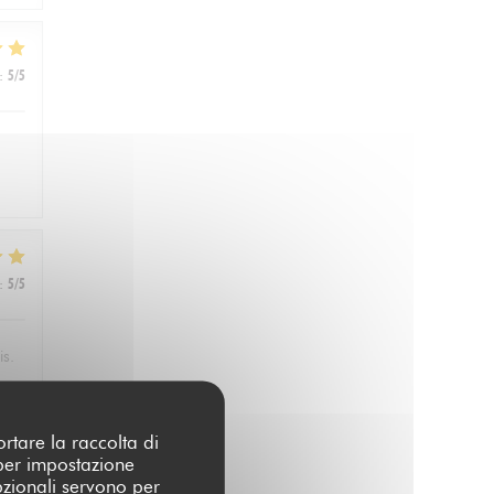
:
5
/5
:
5
/5
is.
ortare la raccolta di
 per impostazione
:
4
/5
pzionali servono per