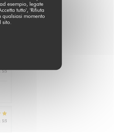
 (ad esempio, legate
cetta tutto', 'Rifiuta
 in qualsiasi momento
 sito.
:
5
/5
:
5
/5
:
5
/5