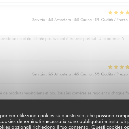
Servizio
:
5
/5
Atmosfera
:
5
/5
Cucina
:
5
/5
Qualità / Prezzo
ouverte saine et équilibrée pas évident à trouver partout. Une adresse à
Servizio
:
5
/5
Atmosfera
:
4
/5
Cucina
:
5
/5
Qualità / Prezzo
 de produits végétariens et bio. Tous les convives se régalent à chaque fo
oi partner utilizzano cookies su questo sito, che possono comp
I cookies denominati «necessari» sono obbligatori e installati
Servizio
:
5
/5
Atmosfera
:
4
/5
Cucina
:
5
/5
Qualità / Prezzo
cookies opzionali richiedono il tuo consenso. Questi cookies o