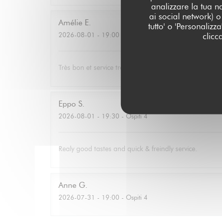
analizzare la tua n
ai social network) o 
Amélie
E
tutto' o 'Personaliz
2026-08-01
- 19:00 - Ospiti 3
clicc
Très bon et service très agréable. Même mon père (qui
Eppo
S
2026-08-01
- 19:30 - Ospiti 4
Realy good tastes and quick & freindly service.
Anne
G
2026-07-31
- 19:00 - Ospiti 4