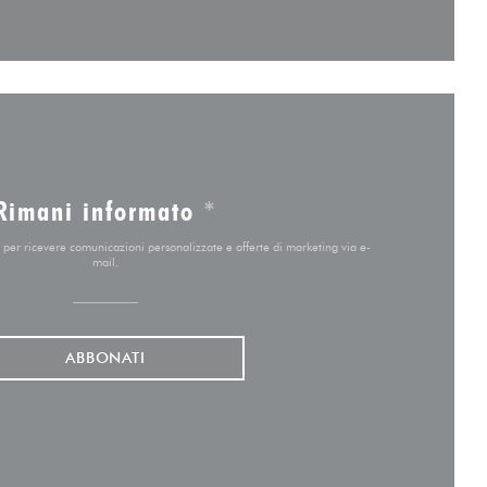
Rimani informato
*
er per ricevere comunicazioni personalizzate e offerte di marketing via e-
mail.
ABBONATI