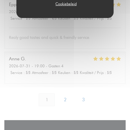
Cookiebeleid
Eppo
S
2026-08-01
- 19:30 - Gasten 4
Service
:
5
/5
Atmosfeer
:
4
/5
Keuken
:
5
/5
Kwaliteit / Prijs
:
5
/5
Realy good tastes and quick & freindly service.
Anne
G
2026-07-31
- 19:00 - Gasten 4
Service
:
5
/5
Atmosfeer
:
5
/5
Keuken
:
5
/5
Kwaliteit / Prijs
:
5
/5
1
2
3