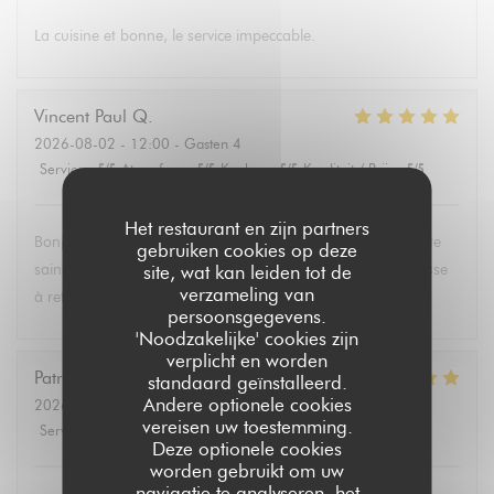
La cuisine et bonne, le service impeccable.
Vincent Paul
Q
2026-08-02
- 12:00 - Gasten 4
Service
:
5
/5
Atmosfeer
:
5
/5
Keuken
:
5
/5
Kwaliteit / Prijs
:
5
/5
Het restaurant en zijn partners
Bonjour , super service et mets délicieux. Un belle découverte
gebruiken cookies op deze
saine et équilibrée pas évident à trouver partout. Une adresse
site, wat kan leiden tot de
verzameling van
à retenir .Merci.
persoonsgegevens.
'Noodzakelijke' cookies zijn
verplicht en worden
Patricia
P
standaard geïnstalleerd.
Andere optionele cookies
2026-08-02
- 13:30 - Gasten 6
vereisen uw toestemming.
Service
:
5
/5
Atmosfeer
:
4
/5
Keuken
:
5
/5
Kwaliteit / Prijs
:
5
/5
Deze optionele cookies
worden gebruikt om uw
navigatie te analyseren, het