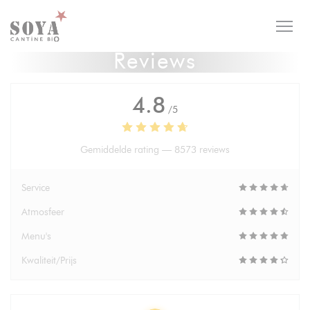
Cookies beheer paneel
Reviews
4.8
/5
Gemiddelde rating —
8573 reviews
Service
Atmosfeer
Menu's
Kwaliteit/Prijs