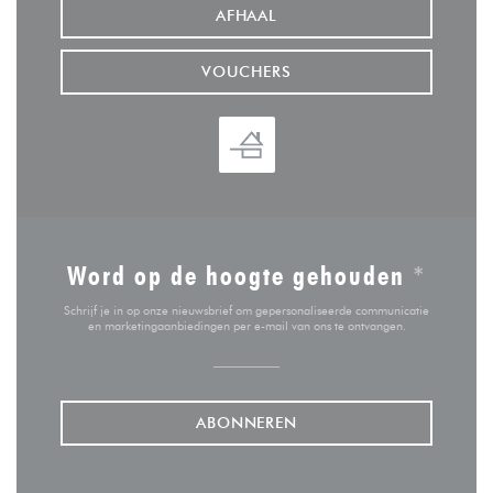
AFHAAL
VOUCHERS
Word op de hoogte gehouden
*
Schrijf je in op onze nieuwsbrief om gepersonaliseerde communicatie
en marketingaanbiedingen per e-mail van ons te ontvangen.
ABONNEREN