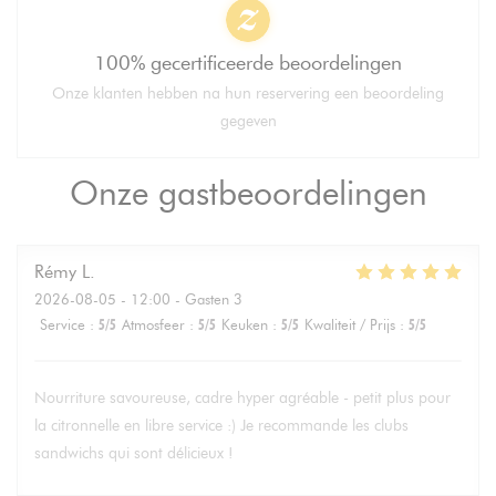
100% gecertificeerde beoordelingen
Onze klanten hebben na hun reservering een beoordeling
gegeven
Onze gastbeoordelingen
Rémy
L
2026-08-05
- 12:00 - Gasten 3
Service
:
5
/5
Atmosfeer
:
5
/5
Keuken
:
5
/5
Kwaliteit / Prijs
:
5
/5
Nourriture savoureuse, cadre hyper agréable - petit plus pour
la citronnelle en libre service :) Je recommande les clubs
sandwichs qui sont délicieux !