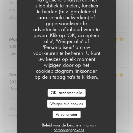
Un brunch dominical excellent avec un buffet de qualité de
sitepubliek te meten, functies
produits végétariens et bio. Tous les convives se régalent à
te bieden (bijv. gerelateerd
aan sociale netwerken) of
chaque fois.
gepersonaliseerde
advertenties of inhoud weer te
geven. Klik op 'OK, accepteer
Marie Christine
D
alle', 'Weiger alle' of
2026-08-02
- 13:30 - Gasten 2
'Personaliseer' om uw
voorkeuren te beheren. U kunt
Service
:
5
/5
Atmosfeer
:
4
/5
Keuken
:
5
/5
Kwaliteit / Prijs
:
4
/5
uw keuzes op elk moment
wijzigen door op het
cookiepictogram linksonder
Amélie
E
op de sitepagina's te klikken.
2026-08-01
- 19:00 - Gasten 3
Service
:
5
/5
Atmosfeer
:
5
/5
Keuken
:
5
/5
Kwaliteit / Prijs
:
5
/5
OK, accepteer alle
Weiger alle cookies
Très bon et service très agréable. Même mon père (qui
Personaliseer
rechigne un peu sur le vegan) a adoré les lasagnes !
Beleid voor de bescherming van
persoonsgegevens