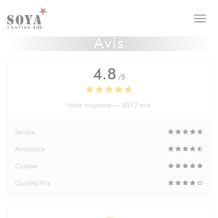
Personnalisation de vos choix en matière de cookies
Avis
4.8
/5
Note moyenne —
8572 avis
Service
Ambiance
Cuisine
Qualité/Prix