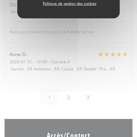
Politique de gestion des cookies
2026-08-01
- 19:30 - Couverts 4
Service
:
5
/5
Ambiance
:
4
/5
Cuisine
:
5
/5
Qualité / Prix
:
5
/5
Realy good tastes and quick & freindly service.
Anne
G
2026-07-31
- 19:00 - Couverts 4
Service
:
5
/5
Ambiance
:
5
/5
Cuisine
:
5
/5
Qualité / Prix
:
5
/5
1
2
3
Accès/Contact