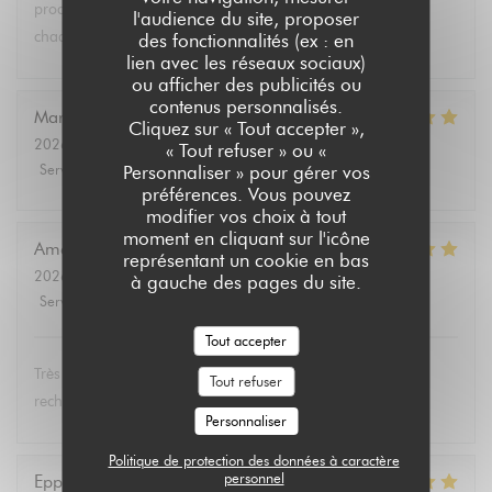
produits végétariens et bio. Tous les convives se régalent à
l'audience du site, proposer
chaque fois.
des fonctionnalités (ex : en
lien avec les réseaux sociaux)
ou afficher des publicités ou
contenus personnalisés.
Marie Christine
D
Cliquez sur « Tout accepter »,
2026-08-02
- 13:30 - Couverts 2
« Tout refuser » ou «
Service
:
5
/5
Ambiance
:
4
/5
Cuisine
:
5
/5
Qualité / Prix
:
4
/5
Personnaliser » pour gérer vos
préférences. Vous pouvez
modifier vos choix à tout
moment en cliquant sur l'icône
Amélie
E
représentant un cookie en bas
2026-08-01
- 19:00 - Couverts 3
à gauche des pages du site.
Service
:
5
/5
Ambiance
:
5
/5
Cuisine
:
5
/5
Qualité / Prix
:
5
/5
Tout accepter
Très bon et service très agréable. Même mon père (qui
Tout refuser
rechigne un peu sur le vegan) a adoré les lasagnes !
Personnaliser
Politique de protection des données à caractère
personnel
Eppo
S