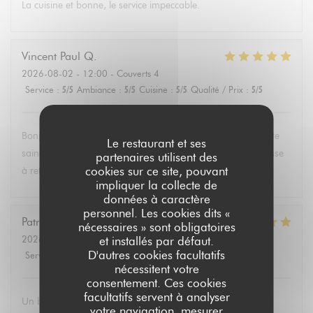
La cuisine et bonne, le service impeccable.
Vincent Paul
Q
2026-08-02
- 12:00 - Couverts 4
Service
:
5
/5
Ambiance
:
5
/5
Cuisine
:
5
/5
Qualité / Prix
:
5
/5
Bonjour , super service et mets délicieux. Un belle découverte
Le restaurant et ses
saine et équilibrée pas évident à trouver partout. Une adresse
partenaires utilisent des
cookies sur ce site, pouvant
à retenir .Merci.
impliquer la collecte de
données à caractère
personnel. Les cookies dits «
Patricia
P
nécessaires » sont obligatoires
2026-08-02
- 13:30 - Couverts 6
et installés par défaut.
D'autres cookies facultatifs
Service
:
5
/5
Ambiance
:
4
/5
Cuisine
:
5
/5
Qualité / Prix
:
5
/5
nécessitent votre
consentement. Ces cookies
facultatifs servent à analyser
Un brunch dominical excellent avec un buffet de qualité de
votre navigation, mesurer