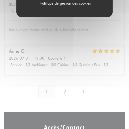
Politique de gestion des cookies
2026-08-01
- 19:30 - Couverts 4
Service
:
5
/5
Ambiance
:
4
/5
Cuisine
:
5
/5
Qualité / Prix
:
5
/5
Realy good tastes and quick & freindly service.
Anne
G
2026-07-31
- 19:00 - Couverts 4
Service
:
5
/5
Ambiance
:
5
/5
Cuisine
:
5
/5
Qualité / Prix
:
5
/5
1
2
3
Accès/Contact