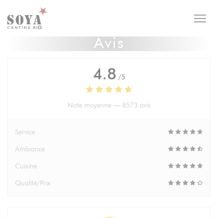
Personnalisation de vos choix en matière de cookies
Avis
4.8
/5
Note moyenne —
8573 avis
Service
Ambiance
Cuisine
Qualité/Prix