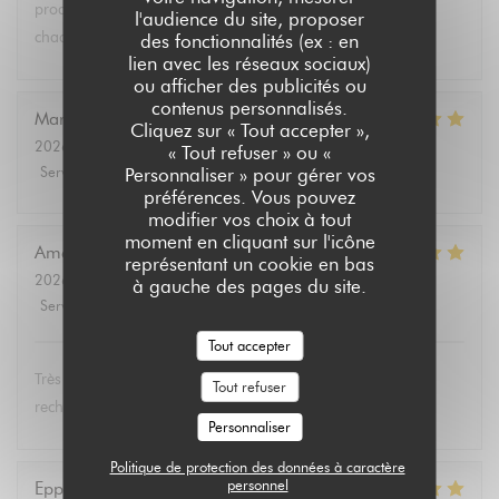
produits végétariens et bio. Tous les convives se régalent à
l'audience du site, proposer
chaque fois.
des fonctionnalités (ex : en
lien avec les réseaux sociaux)
ou afficher des publicités ou
contenus personnalisés.
Marie Christine
D
Cliquez sur « Tout accepter »,
2026-08-02
- 13:30 - Couverts 2
« Tout refuser » ou «
Service
:
5
/5
Ambiance
:
4
/5
Cuisine
:
5
/5
Qualité / Prix
:
4
/5
Personnaliser » pour gérer vos
préférences. Vous pouvez
modifier vos choix à tout
moment en cliquant sur l'icône
Amélie
E
représentant un cookie en bas
2026-08-01
- 19:00 - Couverts 3
à gauche des pages du site.
Service
:
5
/5
Ambiance
:
5
/5
Cuisine
:
5
/5
Qualité / Prix
:
5
/5
Tout accepter
Très bon et service très agréable. Même mon père (qui
Tout refuser
rechigne un peu sur le vegan) a adoré les lasagnes !
Personnaliser
Politique de protection des données à caractère
personnel
Eppo
S