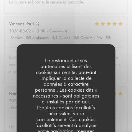
La cuisine et bonne, le service impeccable.
Vincent Paul
Q
2026-08-02
- 12:00 - Couverts 4
Service
:
5
/5
Ambiance
:
5
/5
Cuisine
:
5
/5
Qualité / Prix
:
5
/5
Bonjour , super service et mets délicieux. Un belle découverte
Le restaurant et ses
saine et équilibrée pas évident à trouver partout. Une adresse
partenaires utilisent des
cookies sur ce site, pouvant
à retenir .Merci.
impliquer la collecte de
données à caractère
personnel. Les cookies dits «
Patricia
P
nécessaires » sont obligatoires
2026-08-02
- 13:30 - Couverts 6
et installés par défaut.
D'autres cookies facultatifs
Service
:
5
/5
Ambiance
:
4
/5
Cuisine
:
5
/5
Qualité / Prix
:
5
/5
nécessitent votre
consentement. Ces cookies
facultatifs servent à analyser
Un brunch dominical excellent avec un buffet de qualité de
votre navigation, mesurer