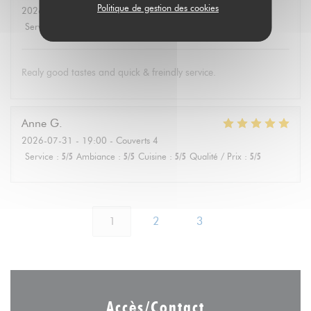
Politique de gestion des cookies
2026-08-01
- 19:30 - Couverts 4
Service
:
5
/5
Ambiance
:
4
/5
Cuisine
:
5
/5
Qualité / Prix
:
5
/5
Realy good tastes and quick & freindly service.
Anne
G
2026-07-31
- 19:00 - Couverts 4
Service
:
5
/5
Ambiance
:
5
/5
Cuisine
:
5
/5
Qualité / Prix
:
5
/5
1
2
3
Accès/Contact