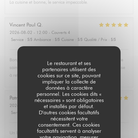
La cuisine et bonne, le service impeccable.
Vincent Paul
Q
2026-08-02
- 12:00 - Couverts 4
Service
:
5
/5
Ambiance
:
5
/5
Cuisine
:
5
/5
Qualité / Prix
:
5
/5
Bonjour , super service et mets délicieux. Un belle découverte
Le restaurant et ses
saine et équilibrée pas évident à trouver partout. Une adresse
partenaires utilisent des
cookies sur ce site, pouvant
à retenir .Merci.
impliquer la collecte de
données à caractère
personnel. Les cookies dits «
Patricia
P
nécessaires » sont obligatoires
2026-08-02
- 13:30 - Couverts 6
et installés par défaut.
D'autres cookies facultatifs
Service
:
5
/5
Ambiance
:
4
/5
Cuisine
:
5
/5
Qualité / Prix
:
5
/5
nécessitent votre
consentement. Ces cookies
facultatifs servent à analyser
Un brunch dominical excellent avec un buffet de qualité de
votre navigation, mesurer