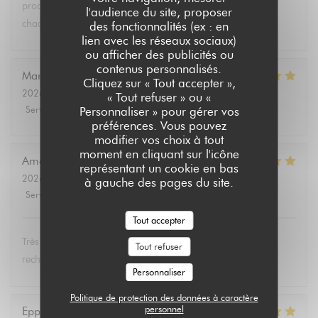
produits végétariens et bio. Tous les convives se régalent à
l'audience du site, proposer
chaque fois.
des fonctionnalités (ex : en
lien avec les réseaux sociaux)
ou afficher des publicités ou
contenus personnalisés.
Marie Christine
D
Cliquez sur « Tout accepter »,
2026-08-02
- 13:30 - Couverts 2
« Tout refuser » ou «
Service
:
5
/5
Ambiance
:
4
/5
Cuisine
:
5
/5
Qualité / Prix
:
4
/5
Personnaliser » pour gérer vos
préférences. Vous pouvez
modifier vos choix à tout
moment en cliquant sur l'icône
Amélie
E
représentant un cookie en bas
2026-08-01
- 19:00 - Couverts 3
à gauche des pages du site.
Service
:
5
/5
Ambiance
:
5
/5
Cuisine
:
5
/5
Qualité / Prix
:
5
/5
Tout accepter
Très bon et service très agréable. Même mon père (qui
Tout refuser
rechigne un peu sur le vegan) a adoré les lasagnes !
Personnaliser
Politique de protection des données à caractère
personnel
Eppo
S