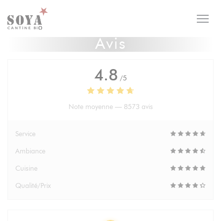
Personnalisation de vos choix en matière de cookies
Avis
4.8
/5
Note moyenne —
8573 avis
Service
Ambiance
Cuisine
Qualité/Prix