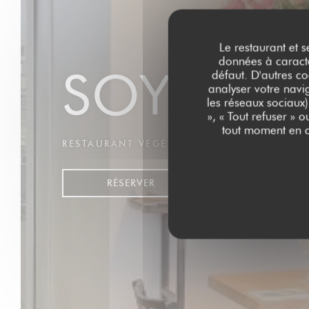
Le restaurant et s
données à caractèr
SOYA CA
défaut. D'autres co
analyser votre navig
les réseaux sociaux)
», « Tout refuser » 
tout moment en c
RESTAURANT VÉGÉTALIEN
|
PARIS
RÉSERVER
VENTE À EMPOR