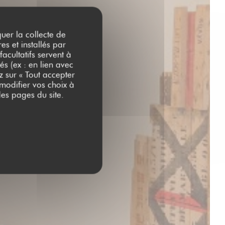
quer la collecte de
es et installés par
acultatifs servent à
és (ex : en lien avec
z sur « Tout accepter
 modifier vos choix à
es pages du site.