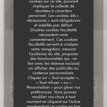
cookies sur ce site, pouvant
impliquer la collecte de
données à caractère
personnel. Les cookies dits «
nécessaires » sont obligatoires
et installés par défaut.
D'autres cookies facultatifs
nécessitent votre
consentement. Ces cookies
facultatifs servent à analyser
votre navigation, mesurer
l'audience du site, proposer
SOYA CANTINE BIO
des fonctionnalités (ex : en
lien avec les réseaux sociaux)
ou afficher des publicités ou
RESTAURANT VÉGÉTALIEN
|
PARIS
contenus personnalisés.
Cliquez sur « Tout accepter »,
« Tout refuser » ou «
RÉSERVER
Personnaliser » pour gérer vos
préférences. Vous pouvez
VENTE À EMPORTER
modifier vos choix à tout
moment en cliquant sur l'icône
représentant un cookie en bas