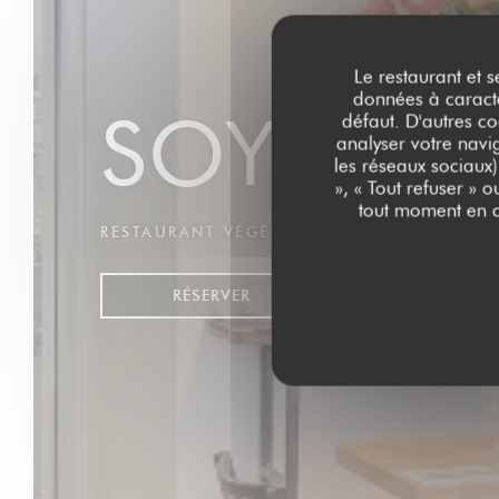
Le restaurant et s
données à caractèr
SOYA CA
défaut. D'autres co
analyser votre navig
les réseaux sociaux)
», « Tout refuser » 
tout moment en c
RESTAURANT VÉGÉTALIEN
|
PARIS
RÉSERVER
VENTE À EMPOR