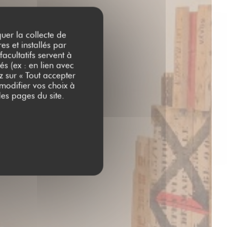
quer la collecte de
es et installés par
acultatifs servent à
és (ex : en lien avec
z sur « Tout accepter
 modifier vos choix à
es pages du site.