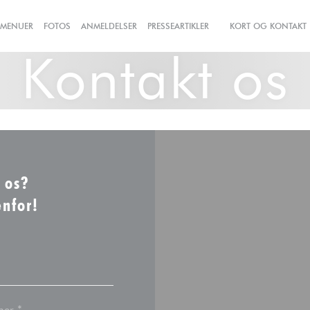
MENUER
FOTOS
ANMELDELSER
PRESSEARTIKLER
KORT OG KONTAKT
((ÅBNER I ET NYT VIND
Kontakt os
 os?
nfor!