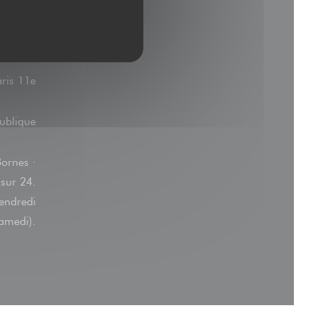
oncourt
aris 11e
ublique
Bornes ·
 sur 24.
vendredi
samedi).