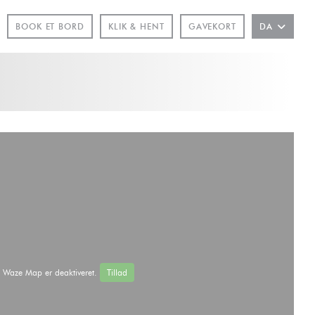
BOOK ET BORD
KLIK & HENT
GAVEKORT
DA
UE))
Waze Map er deaktiveret.
Tillad