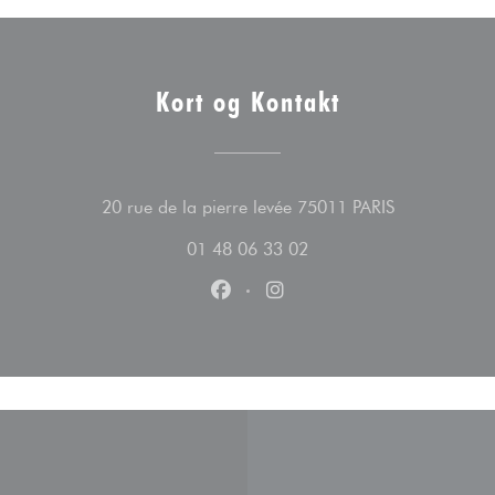
Kort og Kontakt
((åbner i et n
20 rue de la pierre levée 75011 PARIS
01 48 06 33 02
Facebook ((åbner i et nyt vindue)
Instagram ((åbner i et nyt 