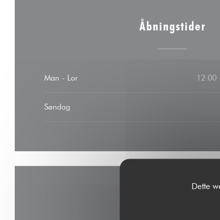
Åbningstider
Man
-
Lor
12:00 
Søndag
Dette w