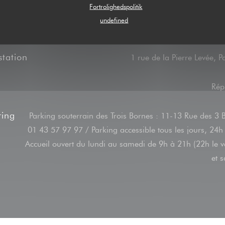
Fortrolighedspolitik
undefined
rgrund
République, G
station
1 rue de la Pierre Levée, P
Rép
ring
Parking souterrain des Trois Bornes : 11-13 Rue des 3 
01 43 57 97 97 / Parking accessible tous les jours, 24h
Accueil ouvert du lundi au samedi de 9h à 21h (22h le 
et 