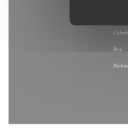
Unde
Cykel
Bus
Parke