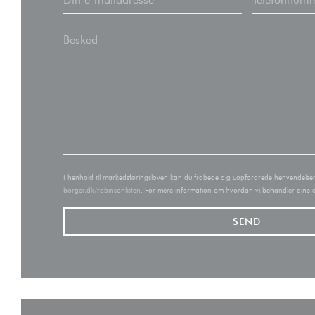
I henhold til markedsføringsloven kan du frabede dig uopfordrede henvendelser v
borger.dk/robinsonlisten
. For mere information om hvordan vi behandler dine 